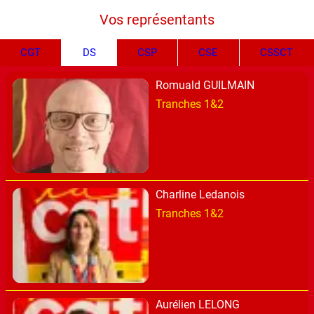
Vos représentants
CGT
DS
CSP
CSE
CSSCT
Romuald GUILMAIN
Tranches 1&2
Charline Ledanois
Tranches 1&2
Aurélien LELONG