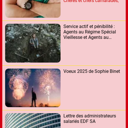
Cheres et chers camarades,
relatif aux textes à rénover
"Report de congés et
incidences des arrêts de
travail sur les congés
annuels"
Service actif et pénibilité :
Agents au Régime Spécial
Vieillesse et Agents au
Régime Général
Voeux 2025 de Sophie Binet
Lettre des administrateurs
salariés EDF SA