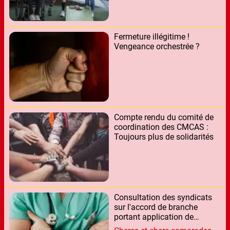
Fermeture illégitime !
Vengeance orchestrée ?
Compte rendu du comité de
coordination des CMCAS :
Toujours plus de solidarités
Consultation des syndicats
sur l'accord de branche
portant application de
l’accord du 21 juillet 2022