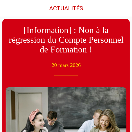
ACTUALITÉS
[Information] : Non à la
régression du Compte Personnel
de Formation !
20 mars 2026